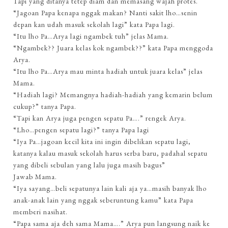
Tapi yang ditanya tetep diam dan memasang wajah protes.
“Jagoan Papa kenapa nggak makan? Nanti sakit lho…senin
depan kan udah masuk sekolah lagi” kata Papa lagi.
“Itu lho Pa…Arya lagi ngambek tuh” jelas Mama.
“Ngambek?? Juara kelas kok ngambek??” kata Papa menggoda
Arya.
“Itu lho Pa…Arya mau minta hadiah untuk juara kelas” jelas
Mama.
“Hadiah lagi? Memangnya hadiah-hadiah yang kemarin belum
cukup?” tanya Papa.
“Tapi kan Arya juga pengen sepatu Pa….” rengek Arya.
“Lho…pengen sepatu lagi?” tanya Papa lagi
“Iya Pa…jagoan kecil kita ini ingin dibelikan sepatu lagi,
katanya kalau masuk sekolah harus serba baru, padahal sepatu
yang dibeli sebulan yang lalu juga masih bagus”
Jawab Mama.
“Iya sayang…beli sepatunya lain kali aja ya…masih banyak lho
anak-anak lain yang nggak seberuntung kamu” kata Papa
memberi nasihat.
“Papa sama aja deh sama Mama….” Arya pun langsung naik ke