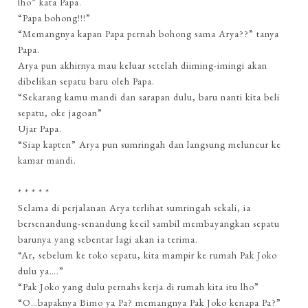
lho” kata Papa.
“Papa bohong!!!”
“Memangnya kapan Papa pernah bohong sama Arya??” tanya
Papa.
Arya pun akhirnya mau keluar setelah diiming-imingi akan
dibelikan sepatu baru oleh Papa.
“Sekarang kamu mandi dan sarapan dulu, baru nanti kita beli
sepatu, oke jagoan”
Ujar Papa.
“Siap kapten” Arya pun sumringah dan langsung meluncur ke
kamar mandi.
* * * * *
Selama di perjalanan Arya terlihat sumringah sekali, ia
bersenandung-senandung kecil sambil membayangkan sepatu
barunya yang sebentar lagi akan ia terima.
“Ar, sebelum ke toko sepatu, kita mampir ke rumah Pak Joko
dulu ya….”
“Pak Joko yang dulu pernahs kerja di rumah kita itu lho”
“O…bapaknya Bimo ya Pa? memangnya Pak Joko kenapa Pa?”