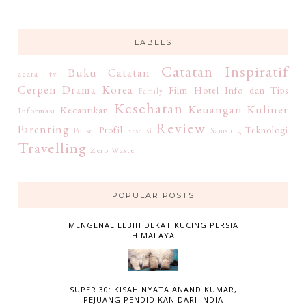
LABELS
Catatan Inspiratif
Buku
Catatan
acara tv
Cerpen
Drama Korea
Film
Hotel
Info dan Tips
Family
Kesehatan
Keuangan
Kuliner
Kecantikan
Informasi
Review
Parenting
Profil
Teknologi
Ponsel
Resensi
Samsung
Travelling
Zero Waste
POPULAR POSTS
MENGENAL LEBIH DEKAT KUCING PERSIA
HIMALAYA
SUPER 30: KISAH NYATA ANAND KUMAR,
PEJUANG PENDIDIKAN DARI INDIA