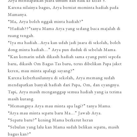
Arya mendapatkan juara umum dan naik ke kelas 5.
Karena nilainya bagus, Arya berniat meminta hadiah pada
Mamanya.
“Ma, Arya boleh nggak minta hadiah?”
“Hadiah??”tanya Mama Arya yang sedang baca majalah di
ruang tengah.
“Iya ma hadiah…Arya kan udah jadi juara di sekolah, boleh
dong minta hadiah….” Arya pun duduk di sebelah Mama.
“Kan kemarin udah dikasih hadiah sama eyang putri sepeda
baru, dikasih Om Bagas Tas baru, terus dibelikan Papa jaket
keren, mau minta apalagi sayang?”
Karena keberhasilannya di sekolah, Arya memang sudah
mendapatkan banyak hadiah dari Papa, Om, dan eyangnya.
Tapi, Arya masih menganggap semua hadiah yang ia terima
masih kurang.
“Memangnya Arya mau minta apa lagi?” tanya Mama.
“Arya mau minta sepatu baru Ma….” Jawab Arya.
“Sepatu baru?” kening Mama berkerut heran
“Sebulan yang lalu kan Mama sudah belikan sepatu, masih
bagus kan?”