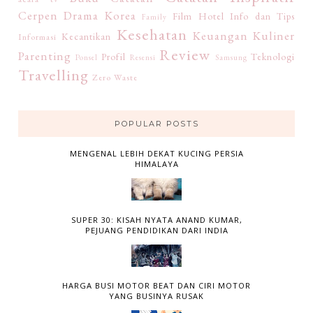
Cerpen
Drama Korea
Film
Hotel
Info dan Tips
Family
Kesehatan
Keuangan
Kuliner
Kecantikan
Informasi
Review
Parenting
Profil
Teknologi
Ponsel
Resensi
Samsung
Travelling
Zero Waste
POPULAR POSTS
MENGENAL LEBIH DEKAT KUCING PERSIA
HIMALAYA
SUPER 30: KISAH NYATA ANAND KUMAR,
PEJUANG PENDIDIKAN DARI INDIA
HARGA BUSI MOTOR BEAT DAN CIRI MOTOR
YANG BUSINYA RUSAK