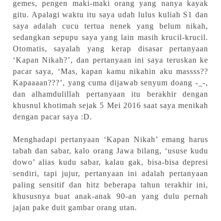
gemes, pengen maki-maki orang yang nanya kayak
gitu. Apalagi waktu itu saya udah lulus kuliah S1 dan
saya adalah cucu tertua nenek yang belum nikah,
sedangkan sepupu saya yang lain masih krucil-krucil.
Otomatis, sayalah yang kerap disasar pertanyaan
‘Kapan Nikah?’, dan pertanyaan ini saya teruskan ke
pacar saya, ‘Mas, kapan kamu nikahin aku massss??
Kapaaaan???’, yang cuma dijawab senyum doang -_-,
dan alhamdulillah pertanyaan itu berakhir dengan
khusnul khotimah sejak 5 Mei 2016 saat saya menikah
dengan pacar saya :D.
Menghadapi pertanyaan ‘Kapan Nikah’ emang harus
tabah dan sabar, kalo orang Jawa bilang, ‘ususe kudu
dowo’ alias kudu sabar, kalau gak, bisa-bisa depresi
sendiri, tapi jujur, pertanyaan ini adalah pertanyaan
paling sensitif dan hitz beberapa tahun terakhir ini,
khususnya buat anak-anak 90-an yang dulu pernah
jajan pake duit gambar orang utan.