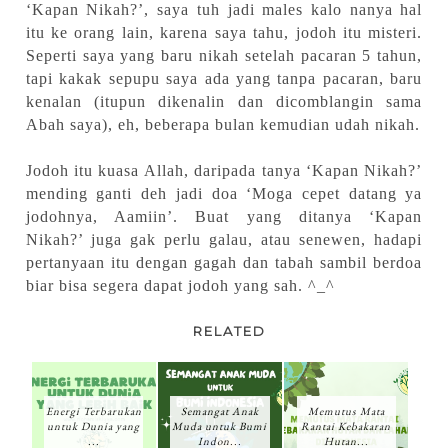
‘Kapan Nikah?’, saya tuh jadi males kalo nanya hal
itu ke orang lain, karena saya tahu, jodoh itu misteri.
Seperti saya yang baru nikah setelah pacaran 5 tahun,
tapi kakak sepupu saya ada yang tanpa pacaran, baru
kenalan (itupun dikenalin dan dicomblangin sama
Abah saya), eh, beberapa bulan kemudian udah nikah.
Jodoh itu kuasa Allah, daripada tanya ‘Kapan Nikah?’
mending ganti deh jadi doa ‘Moga cepet datang ya
jodohnya, Aamiin’. Buat yang ditanya ‘Kapan
Nikah?’ juga gak perlu galau, atau senewen, hadapi
pertanyaan itu dengan gagah dan tabah sambil berdoa
biar bisa segera dapat jodoh yang sah. ^_^
RELATED
Energi Terbarukan
Semangat Anak
Memutus Mata
untuk Dunia yang
Muda untuk Bumi
Rantai Kebakaran
...
Indon...
Hutan...