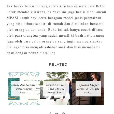
Tak hanya berisi tentang cerita keseharian serta cara Retno
untuk mendidik Kirana, di buku ini juga berisi menu-menu
MPASI untuk bayi serta beragam model jenis permainan
yang bisa dibuat sendiri di rumah dan dimainkan bersama
oleh orangtua dan anak. Buku ini tak hanya cocok dibaca
oleh para orangtua yang sudah memiliki buah hati, namun
juga oleh para calon orangtua yang ingin mempersiapkan
diri agar bisa menjadi sahabat anak dan bisa memahami
anak dengan penuh cinta. (*)
RELATED
Selena dan Nebula:
Lewat Aplikasi
Popilush Shaper
Pertarungan
TRACtoGo,
Dress: A Unique
Anta...
Proses Ren...
and...