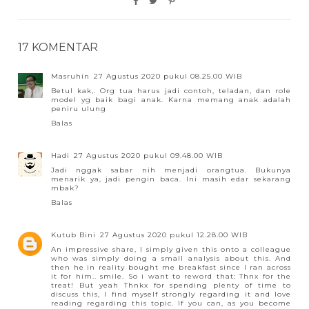
17 KOMENTAR
Masruhin
27 Agustus 2020 pukul 08.25.00 WIB
Betul kak,. Org tua harus jadi contoh, teladan, dan role
model yg baik bagi anak. Karna memang anak adalah
peniru ulung
Balas
Hadi
27 Agustus 2020 pukul 09.48.00 WIB
Jadi nggak sabar nih menjadi orangtua. Bukunya
menarik ya, jadi pengin baca. Ini masih edar sekarang
mbak?
Balas
Kutub Bini
27 Agustus 2020 pukul 12.28.00 WIB
An impressive share, I simply given this onto a colleague
who was simply doing a small analysis about this. And
then he in reality bought me breakfast since I ran across
it for him.. smile. So i want to reword that: Thnx for the
treat! But yeah Thnkx for spending plenty of time to
discuss this, I find myself strongly regarding it and love
reading regarding this topic. If you can, as you become