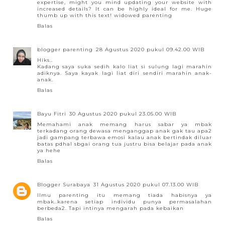
expertise, might you mind updating your website with
increased details? It can be highly ideal for me. Huge
thumb up with this text!
widowed parenting
Balas
blogger parenting
28 Agustus 2020 pukul 09.42.00 WIB
Hiks..
Kadang saya suka sedih kalo liat si sulung lagi marahin
adiknya. Saya kayak lagi liat diri sendiri marahin anak-
anak.
Balas
Bayu Fitri
30 Agustus 2020 pukul 23.05.00 WIB
Memahami anak memang harus sabar ya mbak
terkadang orang dewasa menganggap anak gak tau apa2
jadi gampang terbawa emosi kalau anak bertindak diluar
batas pdhal sbgai orang tua justru bisa belajar pada anak
ya hehe
Balas
Blogger Surabaya
31 Agustus 2020 pukul 07.13.00 WIB
Ilmu parenting itu memang tiada habisnya ya
mbak..karena setiap individu punya permasalahan
berbeda2. Tapi intinya mengarah pada kebaikan
Balas