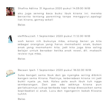
Shafira Adlina
31 Agustus 2020 pukul 14.59.00 WIB
aku juga seneng baca buku ibuk kirana ini. mereka
bercerita tentang parenting tanpa menggurui..apalagi
liat kirana, gemay sekali
Balas
steffifauziah
1 September 2020 pukul 11.12.00 WIB
wah keren nih bukunya mba, emang bener ya kita
sebagai orangtua yang harus memahami anak, bukan
anak yang memahami kita. jadi kita juga bisa saling
belajar untuk bersabar ketika anak rewel, dll. makasih
review-nya mba.
Balas
Bacaan Ipeh
1 September 2020 pukul 18.02.00 WIB
Suka banget sama Ibuk dan ga nyangka sering dibikin
kangen sama Kirana. Pastinya, keberadaan kirana ini jadi
bukti nyata ya, kak. Kalau pola asuh ibuk tuh ngga
sembarangan. Dan pas ada adiknya kirana pun
perlakuannya cukup berbeda tapi tetap disesuaikan sama
kepribadian si anak. Lucu dan ngangenin kakak Kiwana
tuhhh
Balas