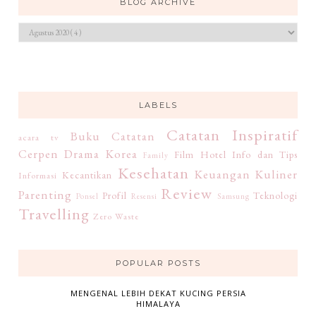
BLOG ARCHIVE
LABELS
Catatan Inspiratif
Buku
Catatan
acara tv
Cerpen
Drama Korea
Film
Hotel
Info dan Tips
Family
Kesehatan
Keuangan
Kuliner
Kecantikan
Informasi
Review
Parenting
Profil
Teknologi
Ponsel
Resensi
Samsung
Travelling
Zero Waste
POPULAR POSTS
MENGENAL LEBIH DEKAT KUCING PERSIA
HIMALAYA