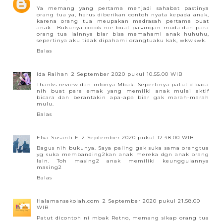
Ya memang yang pertama menjadi sahabat pastinya
orang tua ya, harus diberikan contoh nyata kepada anak,
karena orang tua meupakan madrasah pertama buat
anak . Bukunya cocok nie buat pasangan muda dan para
orang tua lainnya biar bisa memahami anak huhuhu,
sepertinya aku tidak dipahami orangtuaku kak, wkwkwk.
Balas
Ida Raihan
2 September 2020 pukul 10.55.00 WIB
Thanks review dan infonya Mbak. Sepertinya patut dibaca
nih buat para emak yang memilki anak mulai aktif
bicara dan berantakin apa-apa biar gak marah-marah
mulu.
Balas
Elva Susanti E
2 September 2020 pukul 12.48.00 WIB
Bagus nih bukunya. Saya paling gak suka sama orangtua
yg suka membanding2kan anak mereka dgn anak orang
lain. Toh masing2 anak memiliki keunggulannya
masing2
Balas
Halamansekolah.com
2 September 2020 pukul 21.58.00
WIB
Patut dicontoh ni mbak Retno, memang sikap orang tua