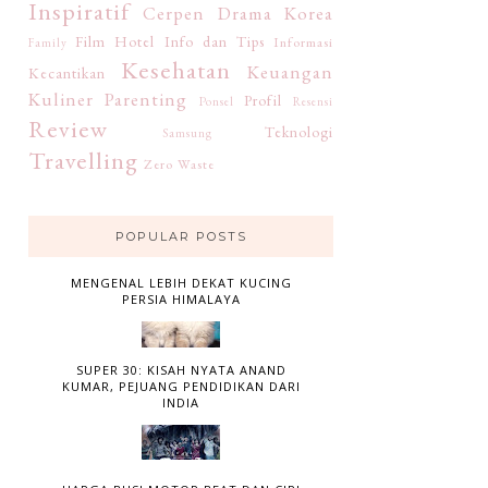
Inspiratif
Cerpen
Drama Korea
Film
Hotel
Info dan Tips
Informasi
Family
Kesehatan
Keuangan
Kecantikan
Kuliner
Parenting
Profil
Ponsel
Resensi
Review
Teknologi
Samsung
Travelling
Zero Waste
POPULAR POSTS
MENGENAL LEBIH DEKAT KUCING
PERSIA HIMALAYA
SUPER 30: KISAH NYATA ANAND
KUMAR, PEJUANG PENDIDIKAN DARI
INDIA