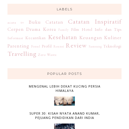
LABELS
Catatan Inspiratif
Buku
Catatan
acara tv
Cerpen
Drama Korea
Film
Hotel
Info dan Tips
Family
Kesehatan
Keuangan
Kuliner
Kecantikan
Informasi
Review
Parenting
Profil
Teknologi
Ponsel
Resensi
Samsung
Travelling
Zero Waste
POPULAR POSTS
MENGENAL LEBIH DEKAT KUCING PERSIA
HIMALAYA
SUPER 30: KISAH NYATA ANAND KUMAR,
PEJUANG PENDIDIKAN DARI INDIA