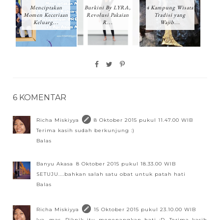
Menciptakan
Burkini By LYRA,
4 Kampung Wisata
Momen Keceriaan
Revolusi Pakaian
Tradisi yang
Keluarg...
R...
Wajib...
6 KOMENTAR
Richa Miskiyya
8 Oktober 2015 pukul 11.47.00 WIB
Terima kasih sudah berkunjung :)
Balas
Banyu Akasa
8 Oktober 2015 pukul 18.33.00 WIB
SETUJU....bahkan salah satu obat untuk patah hati
Balas
Richa Miskiyya
15 Oktober 2015 pukul 23.10.00 WIB
Iya, mas. Piknik itu menenangkan hati :D. Terima kasih