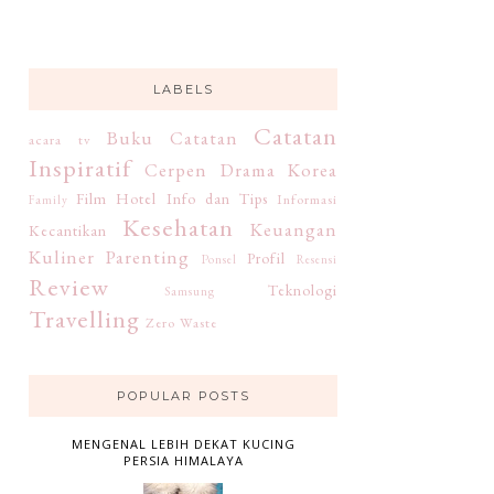
LABELS
Catatan
Buku
Catatan
acara tv
Inspiratif
Cerpen
Drama Korea
Film
Hotel
Info dan Tips
Informasi
Family
Kesehatan
Keuangan
Kecantikan
Kuliner
Parenting
Profil
Ponsel
Resensi
Review
Teknologi
Samsung
Travelling
Zero Waste
POPULAR POSTS
MENGENAL LEBIH DEKAT KUCING
PERSIA HIMALAYA