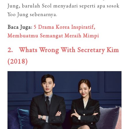
Jung, barulah Seol menyadari seperti apa sosok
Yoo Jung sebenarnya.
Baca Juga:
5 Drama Korea Inspiratif,
Membuatmu Semangat Meraih Mimpi
2.
Whats Wrong With Secretary Kim
(2018)