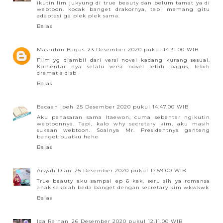
ikutin lim jukyung di true beauty dan belum tamat ya di
webtoon. kocak banget drakornya, tapi memang gitu
adaptasi ga plek plek sama.
Balas
Masruhin Bagus
23 Desember 2020 pukul 14.31.00 WIB
Film yg diambil dari versi novel kadang kurang sesuai.
Komentar nya selalu versi novel lebih bagus, lebih
dramatis dlsb
Balas
Bacaan Ipeh
25 Desember 2020 pukul 14.47.00 WIB
Aku penasaran sama Itaewon, cuma sebentar ngikutin
webtoonnya. Tapi, kalo why secretary kim, aku masih
sukaan webtoon. Soalnya Mr. Presidentnya ganteng
banget buatku hehe
Balas
Aisyah Dian
25 Desember 2020 pukul 17.59.00 WIB
True beauty aku sampai ep 6 kak, seru sih ya romansa
anak sekolah beda banget dengan secretary kim wkwkwk
Balas
Ida Raihan
26 Desember 2020 pukul 12.11.00 WIB