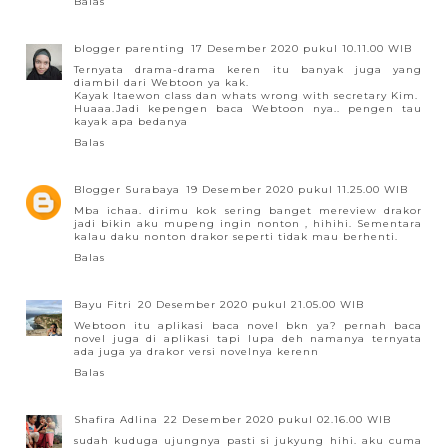
Balas
blogger parenting
17 Desember 2020 pukul 10.11.00 WIB
Ternyata drama-drama keren itu banyak juga yang
diambil dari Webtoon ya kak.
Kayak Itaewon class dan whats wrong with secretary Kim.
Huaaa.Jadi kepengen baca Webtoon nya.. pengen tau
kayak apa bedanya
Balas
Blogger Surabaya
19 Desember 2020 pukul 11.25.00 WIB
Mba ichaa. dirimu kok sering banget mereview drakor
jadi bikin aku mupeng ingin nonton , hihihi. Sementara
kalau daku nonton drakor seperti tidak mau berhenti.
Balas
Bayu Fitri
20 Desember 2020 pukul 21.05.00 WIB
Webtoon itu aplikasi baca novel bkn ya? pernah baca
novel juga di aplikasi tapi lupa deh namanya ternyata
ada juga ya drakor versi novelnya kerenn
Balas
Shafira Adlina
22 Desember 2020 pukul 02.16.00 WIB
sudah kuduga ujungnya pasti si jukyung hihi. aku cuma