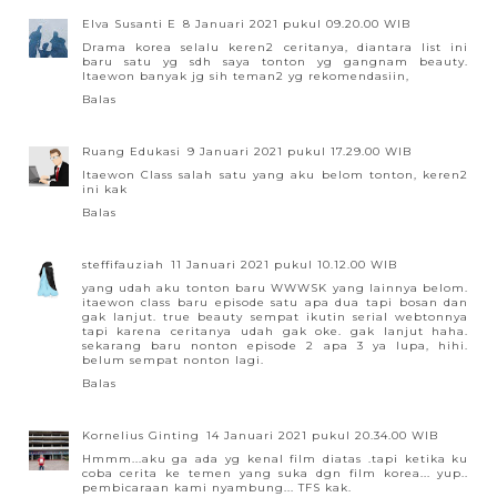
Elva Susanti E
8 Januari 2021 pukul 09.20.00 WIB
Drama korea selalu keren2 ceritanya, diantara list ini
baru satu yg sdh saya tonton yg gangnam beauty.
Itaewon banyak jg sih teman2 yg rekomendasiin,
Balas
Ruang Edukasi
9 Januari 2021 pukul 17.29.00 WIB
Itaewon Class salah satu yang aku belom tonton, keren2
ini kak
Balas
steffifauziah
11 Januari 2021 pukul 10.12.00 WIB
yang udah aku tonton baru WWWSK yang lainnya belom.
itaewon class baru episode satu apa dua tapi bosan dan
gak lanjut. true beauty sempat ikutin serial webtonnya
tapi karena ceritanya udah gak oke. gak lanjut haha.
sekarang baru nonton episode 2 apa 3 ya lupa, hihi.
belum sempat nonton lagi.
Balas
Kornelius Ginting
14 Januari 2021 pukul 20.34.00 WIB
Hmmm...aku ga ada yg kenal film diatas .tapi ketika ku
coba cerita ke temen yang suka dgn film korea... yup..
pembicaraan kami nyambung... TFS kak.